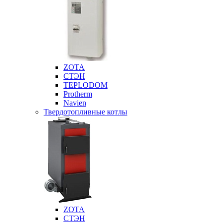
ZOTA
СТЭН
TEPLODOM
Protherm
Navien
Твердотопливные котлы
ZOTA
СТЭН