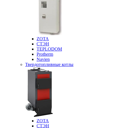
ZOTA
СТЭН
TEPLODOM
Protherm
Navien
Твердотопливные котлы
ZOTA
СТЭН