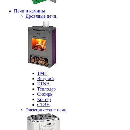
Печи и камины
Дровяные печи
ТМF
Везувий
ETNA
Теплодар
Сибирь
Костёр
СТЭН
Электрические печи