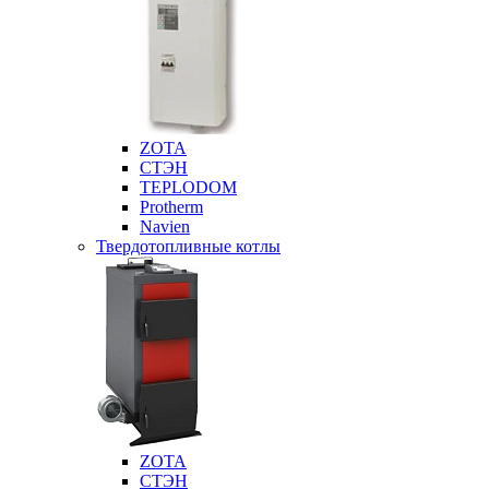
ZOTA
СТЭН
TEPLODOM
Protherm
Navien
Твердотопливные котлы
ZOTA
СТЭН