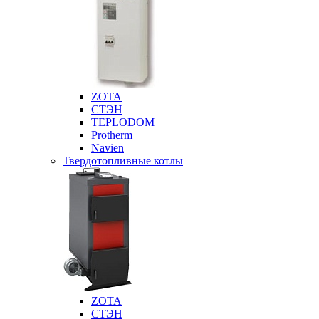
ZOTA
СТЭН
TEPLODOM
Protherm
Navien
Твердотопливные котлы
ZOTA
СТЭН