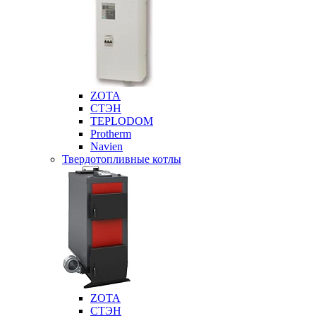
ZOTA
СТЭН
TEPLODOM
Protherm
Navien
Твердотопливные котлы
ZOTA
СТЭН