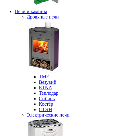
Печи и камины
Дровяные печи
ТМF
Везувий
ETNA
Теплодар
Сибирь
Костёр
СТЭН
Электрические печи