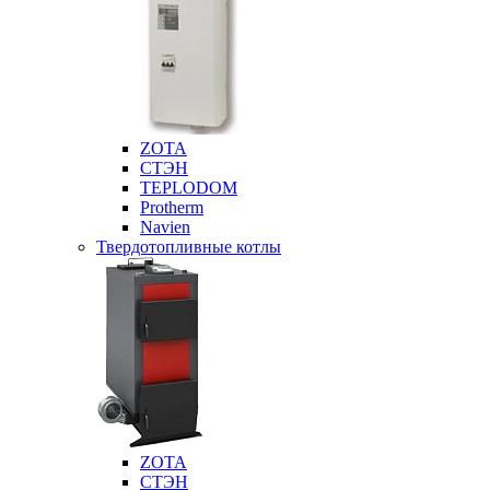
ZOTA
СТЭН
TEPLODOM
Protherm
Navien
Твердотопливные котлы
ZOTA
СТЭН