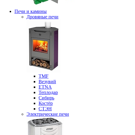
Печи и камины
Дровяные печи
ТМF
Везувий
ETNA
Теплодар
Сибирь
Костёр
СТЭН
Электрические печи