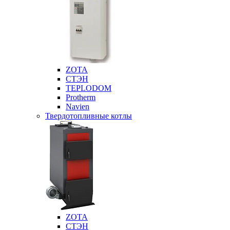
ZOTA
СТЭН
TEPLODOM
Protherm
Navien
Твердотопливные котлы
ZOTA
СТЭН