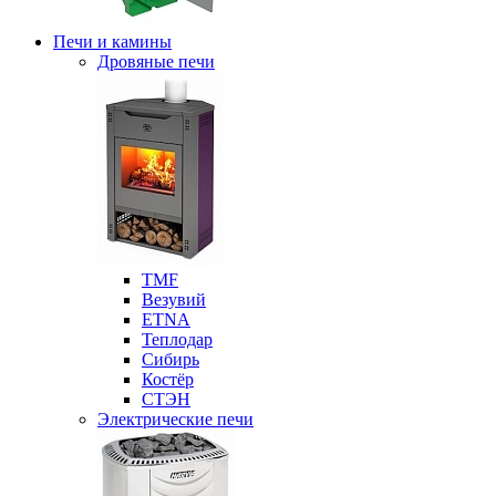
Печи и камины
Дровяные печи
ТМF
Везувий
ETNA
Теплодар
Сибирь
Костёр
СТЭН
Электрические печи