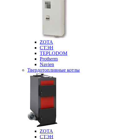
ZOTA
СТЭН
TEPLODOM
Protherm
Navien
Твердотопливные котлы
ZOTA
СТЭН