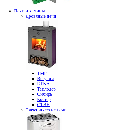
Печи и камины
Дровяные печи
ТМF
Везувий
ETNA
Теплодар
Сибирь
Костёр
СТЭН
Электрические печи