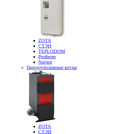
ZOTA
СТЭН
TEPLODOM
Protherm
Navien
Твердотопливные котлы
ZOTA
СТЭН