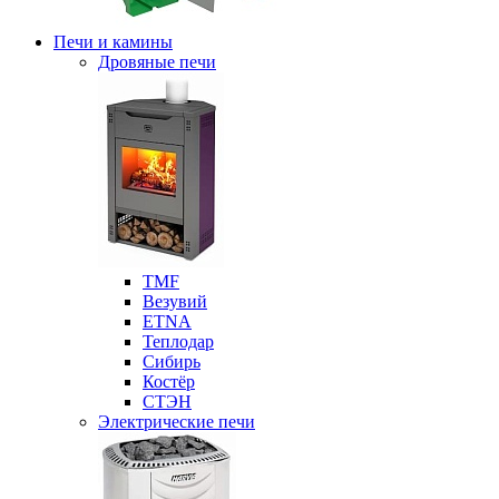
Печи и камины
Дровяные печи
ТМF
Везувий
ETNA
Теплодар
Сибирь
Костёр
СТЭН
Электрические печи