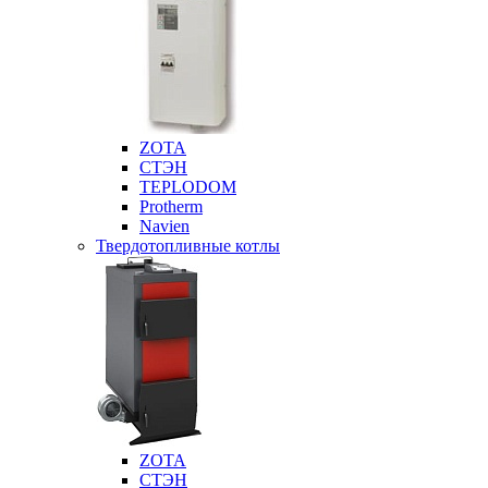
ZOTA
СТЭН
TEPLODOM
Protherm
Navien
Твердотопливные котлы
ZOTA
СТЭН