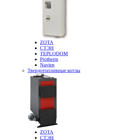
ZOTA
СТЭН
TEPLODOM
Protherm
Navien
Твердотопливные котлы
ZOTA
СТЭН