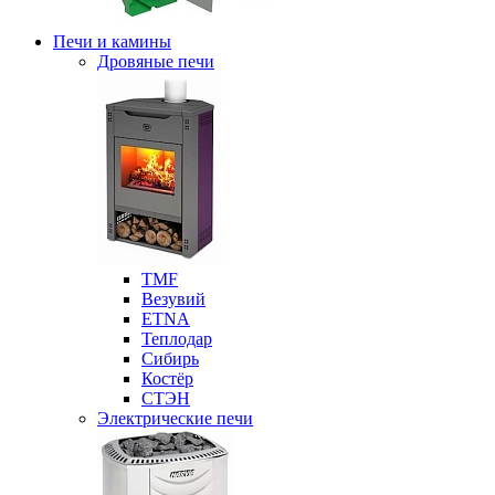
Печи и камины
Дровяные печи
ТМF
Везувий
ETNA
Теплодар
Сибирь
Костёр
СТЭН
Электрические печи