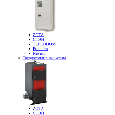
ZOTA
СТЭН
TEPLODOM
Protherm
Navien
Твердотопливные котлы
ZOTA
СТЭН