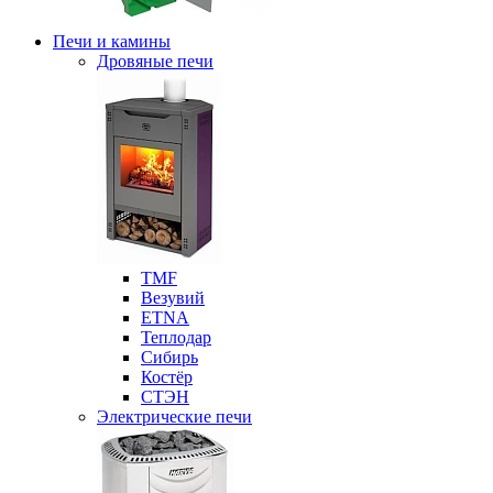
Печи и камины
Дровяные печи
ТМF
Везувий
ETNA
Теплодар
Сибирь
Костёр
СТЭН
Электрические печи