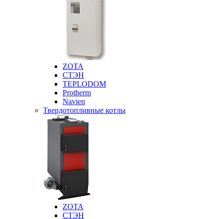
ZOTA
СТЭН
TEPLODOM
Protherm
Navien
Твердотопливные котлы
ZOTA
СТЭН