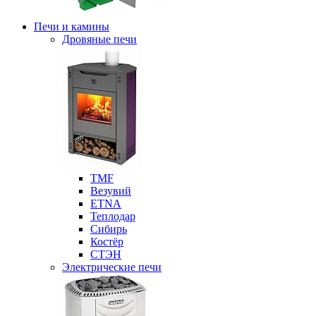
Печи и камины
Дровяные печи
ТМF
Везувий
ETNA
Теплодар
Сибирь
Костёр
СТЭН
Электрические печи