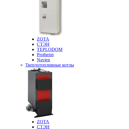
ZOTA
СТЭН
TEPLODOM
Protherm
Navien
Твердотопливные котлы
ZOTA
СТЭН