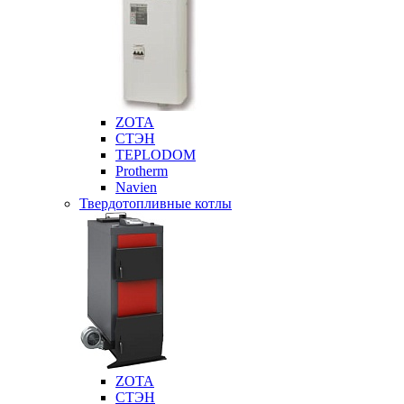
ZOTA
СТЭН
TEPLODOM
Protherm
Navien
Твердотопливные котлы
ZOTA
СТЭН