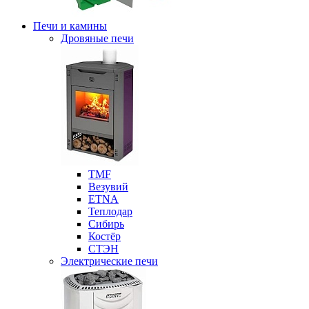
Печи и камины
Дровяные печи
ТМF
Везувий
ETNA
Теплодар
Сибирь
Костёр
СТЭН
Электрические печи