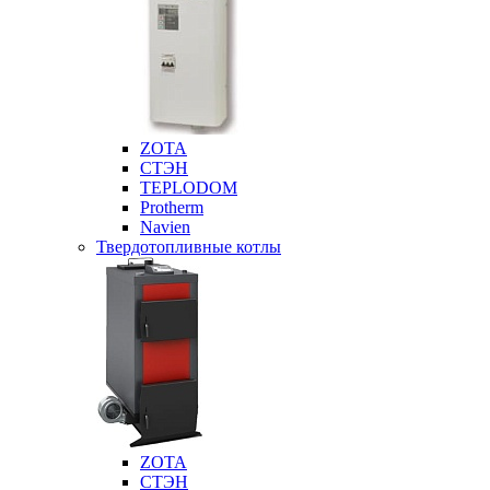
ZOTA
СТЭН
TEPLODOM
Protherm
Navien
Твердотопливные котлы
ZOTA
СТЭН