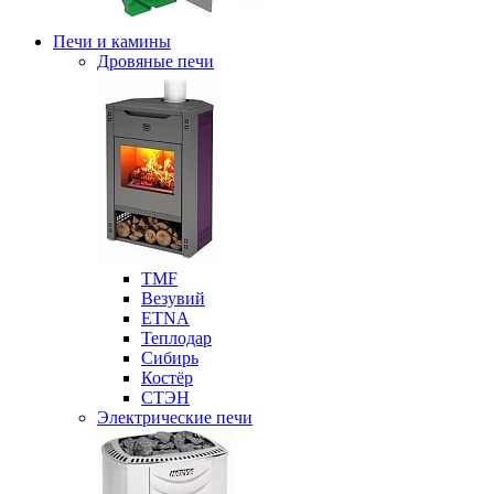
Печи и камины
Дровяные печи
ТМF
Везувий
ETNA
Теплодар
Сибирь
Костёр
СТЭН
Электрические печи