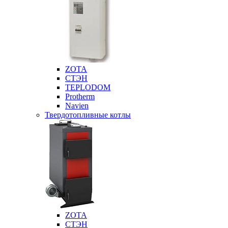
ZOTA
СТЭН
TEPLODOM
Protherm
Navien
Твердотопливные котлы
ZOTA
СТЭН