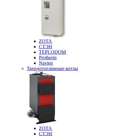
ZOTA
СТЭН
TEPLODOM
Protherm
Navien
Твердотопливные котлы
ZOTA
СТЭН