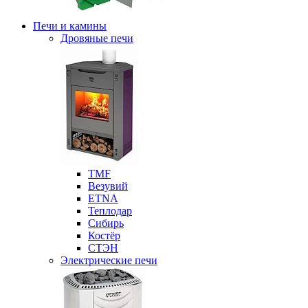
Печи и камины
Дровяные печи
ТМF
Везувий
ETNA
Теплодар
Сибирь
Костёр
СТЭН
Электрические печи