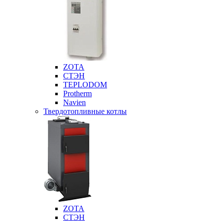
ZOTA
СТЭН
TEPLODOM
Protherm
Navien
Твердотопливные котлы
ZOTA
СТЭН