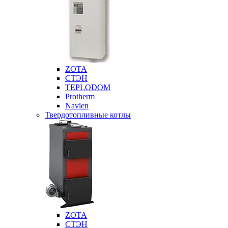
ZOTA
СТЭН
TEPLODOM
Protherm
Navien
Твердотопливные котлы
ZOTA
СТЭН