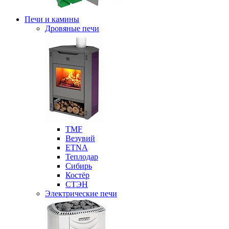
Печи и камины
Дровяные печи
ТМF
Везувий
ETNA
Теплодар
Сибирь
Костёр
СТЭН
Электрические печи