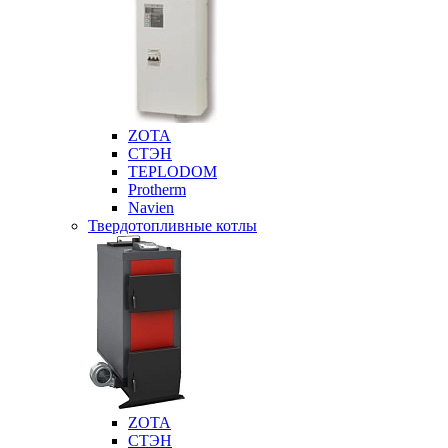
ZOTA
СТЭН
TEPLODOM
Protherm
Navien
Твердотопливные котлы
ZOTA
СТЭН