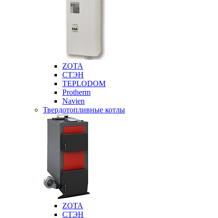
ZOTA
СТЭН
TEPLODOM
Protherm
Navien
Твердотопливные котлы
ZOTA
СТЭН