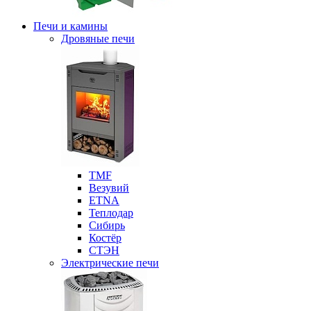
Печи и камины
Дровяные печи
ТМF
Везувий
ETNA
Теплодар
Сибирь
Костёр
СТЭН
Электрические печи