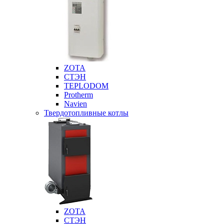
ZOTA
СТЭН
TEPLODOM
Protherm
Navien
Твердотопливные котлы
ZOTA
СТЭН