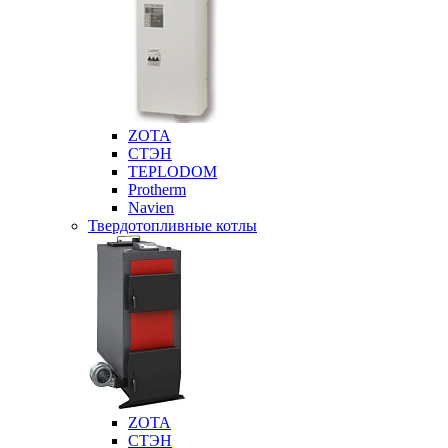
ZOTA
СТЭН
TEPLODOM
Protherm
Navien
Твердотопливные котлы
ZOTA
СТЭН