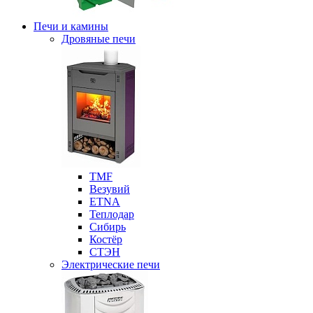
Печи и камины
Дровяные печи
ТМF
Везувий
ETNA
Теплодар
Сибирь
Костёр
СТЭН
Электрические печи