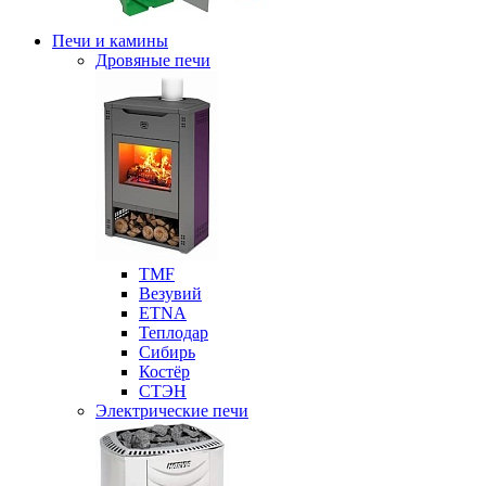
Печи и камины
Дровяные печи
ТМF
Везувий
ETNA
Теплодар
Сибирь
Костёр
СТЭН
Электрические печи