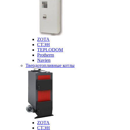
ZOTA
СТЭН
TEPLODOM
Protherm
Navien
Твердотопливные котлы
ZOTA
СТЭН