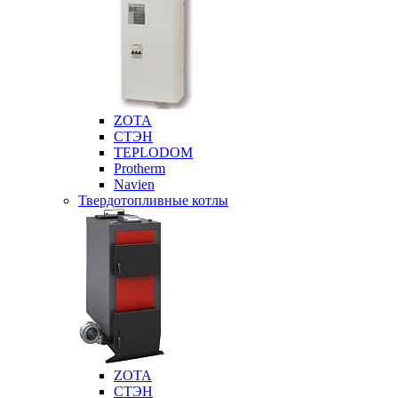
ZOTA
СТЭН
TEPLODOM
Protherm
Navien
Твердотопливные котлы
ZOTA
СТЭН