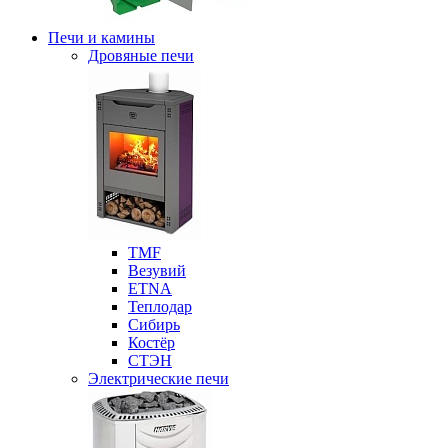
Печи и камины
Дровяные печи
ТМF
Везувий
ETNA
Теплодар
Сибирь
Костёр
СТЭН
Электрические печи