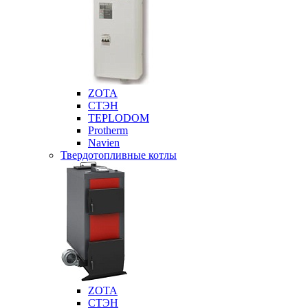
ZOTA
СТЭН
TEPLODOM
Protherm
Navien
Твердотопливные котлы
ZOTA
СТЭН