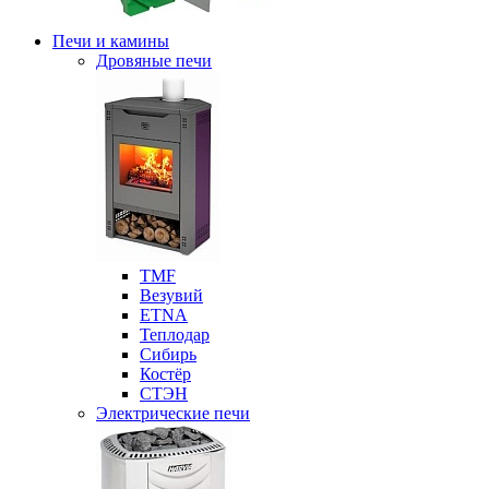
Печи и камины
Дровяные печи
ТМF
Везувий
ETNA
Теплодар
Сибирь
Костёр
СТЭН
Электрические печи