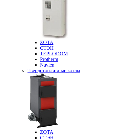
ZOTA
СТЭН
TEPLODOM
Protherm
Navien
Твердотопливные котлы
ZOTA
СТЭН