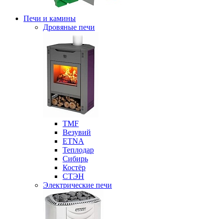
Печи и камины
Дровяные печи
ТМF
Везувий
ETNA
Теплодар
Сибирь
Костёр
СТЭН
Электрические печи