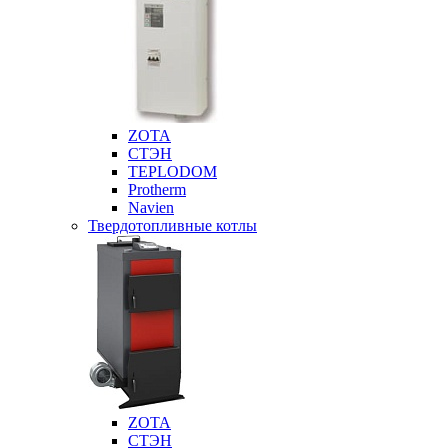
ZOTA
СТЭН
TEPLODOM
Protherm
Navien
Твердотопливные котлы
ZOTA
СТЭН