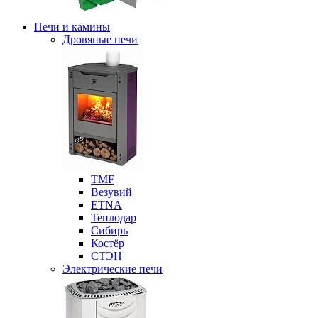
Печи и камины
Дровяные печи
ТМF
Везувий
ETNA
Теплодар
Сибирь
Костёр
СТЭН
Электрические печи