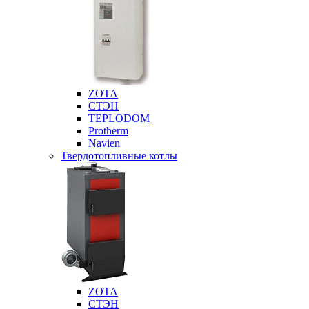
ZOTA
СТЭН
TEPLODOM
Protherm
Navien
Твердотопливные котлы
ZOTA
СТЭН